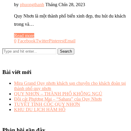
by
phuongthanh
Tháng Chín 28, 2023
Quy Nhơn là một thành phố biển xinh đẹp, thu hút du khách
trong và…
Read more
0
Facebook
Twitter
Pinterest
Email
Bài viết mới
Mira Grand Quy nhơn khách sạn chuyên cho khách đoàn tại
thành phố quy nhơn
QUY NHƠN – THÀNH PHỐ KHÔNG NGỦ
Đồi cát Phương Mai – “Sahara” của Quy Nhơn
TUYỆT TÌNH CỐC QUY NHƠN
KHU DU LỊCH HÀM HỒ
Phản hồi gần đây