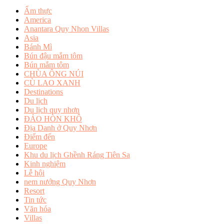
Ẩm thực
America
Anantara Quy Nhon Villas
Asia
Bánh Mì
Bún đậu mắm tôm
Bún mắm tôm
CHÙA ÔNG NÚI
CÙ LAO XANH
Destinations
Du lịch
Du lịch quy nhơn
ĐẢO HÒN KHÔ
Địa Danh ở Quy Nhơn
Điểm đến
Europe
Khu du lịch Ghềnh Ráng Tiên Sa
Kinh nghiệm
Lễ hội
nem nướng Quy Nhơn
Resort
Tin tức
Văn hóa
Villas