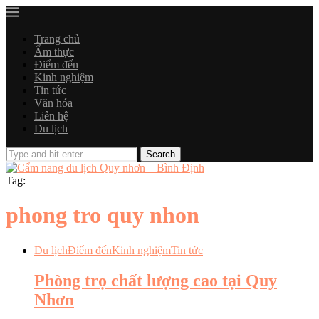
Trang chủ
Ẩm thực
Điểm đến
Kinh nghiệm
Tin tức
Văn hóa
Liên hệ
Du lịch
Tag:
phong tro quy nhon
Du lịch
Điểm đến
Kinh nghiệm
Tin tức
Phòng trọ chất lượng cao tại Quy
Nhơn