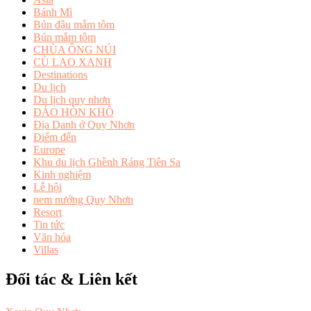
Bánh Mì
Bún đậu mắm tôm
Bún mắm tôm
CHÙA ÔNG NÚI
CÙ LAO XANH
Destinations
Du lịch
Du lịch quy nhơn
ĐẢO HÒN KHÔ
Địa Danh ở Quy Nhơn
Điểm đến
Europe
Khu du lịch Ghềnh Ráng Tiên Sa
Kinh nghiệm
Lễ hội
nem nướng Quy Nhơn
Resort
Tin tức
Văn hóa
Villas
Đối tác & Liên kết