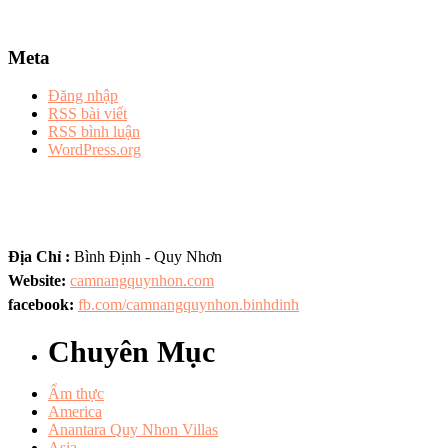
Meta
Đăng nhập
RSS bài viết
RSS bình luận
WordPress.org
Địa Chỉ :
Bình Định - Quy Nhơn
Website:
camnangquynhon.com
facebook:
fb.com/camnangquynhon.binhdinh
Chuyên Mục
Ẩm thực
America
Anantara Quy Nhon Villas
Asia