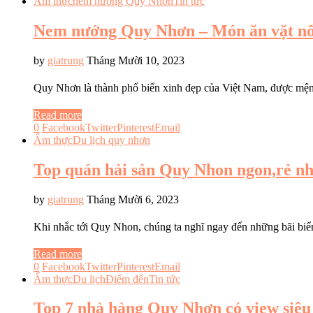
Ẩm thực
nem nướng Quy Nhơn
Tin tức
Nem nướng Quy Nhơn – Món ăn vặt nổi
by
giatrung
Tháng Mười 10, 2023
Quy Nhơn là thành phố biển xinh đẹp của Việt Nam, được mệ
Read more
0
Facebook
Twitter
Pinterest
Email
Ẩm thực
Du lịch quy nhơn
Top quán hải sản Quy Nhon ngon,rẻ nh
by
giatrung
Tháng Mười 6, 2023
Khi nhắc tới Quy Nhon, chúng ta nghĩ ngay đến những bãi bi
Read more
0
Facebook
Twitter
Pinterest
Email
Ẩm thực
Du lịch
Điểm đến
Tin tức
Top 7 nhà hàng Quy Nhơn có view siêu