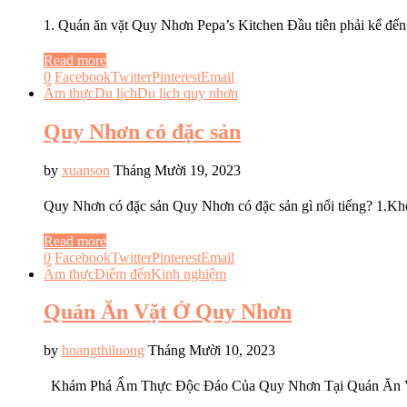
1. Quán ăn vặt Quy Nhơn Pepa’s Kitchen Đầu tiên phải kể đế
Read more
0
Facebook
Twitter
Pinterest
Email
Ẩm thực
Du lịch
Du lịch quy nhơn
Quy Nhơn có đặc sản
by
xuanson
Tháng Mười 19, 2023
Quy Nhơn có đặc sản Quy Nhơn có đặc sản gì nổi tiếng? 1.K
Read more
0
Facebook
Twitter
Pinterest
Email
Ẩm thực
Điểm đến
Kinh nghiệm
Quán Ăn Vặt Ở Quy Nhơn
by
hoangthiluong
Tháng Mười 10, 2023
Khám Phá Ẩm Thực Độc Đáo Của Quy Nhơn Tại Quán Ăn