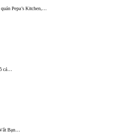
n quán Pepa’s Kitchen,…
hô cá…
 Vắt Bạn…