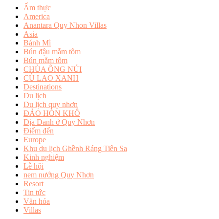
Ẩm thực
America
Anantara Quy Nhon Villas
Asia
Bánh Mì
Bún đậu mắm tôm
Bún mắm tôm
CHÙA ÔNG NÚI
CÙ LAO XANH
Destinations
Du lịch
Du lịch quy nhơn
ĐẢO HÒN KHÔ
Địa Danh ở Quy Nhơn
Điểm đến
Europe
Khu du lịch Ghềnh Ráng Tiên Sa
Kinh nghiệm
Lễ hội
nem nướng Quy Nhơn
Resort
Tin tức
Văn hóa
Villas