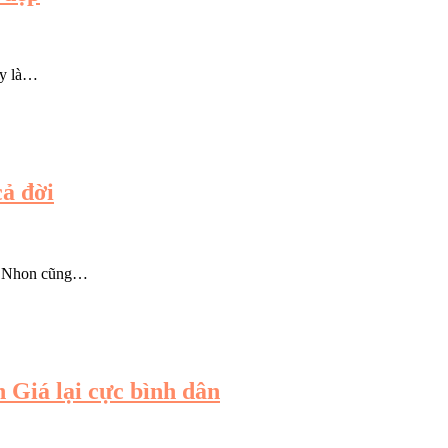
ày là…
ả đời
uy Nhon cũng…
Giá lại cực bình dân