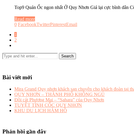
Top9 Quán Ốc ngon nhất Ở Quy Nhơn Giá lại cực bình dân 
Read more
0
Facebook
Twitter
Pinterest
Email
1
2
Bài viết mới
Mira Grand Quy nhơn khách sạn chuyên cho khách đoàn tại t
QUY NHƠN – THÀNH PHỐ KHÔNG NGỦ
Đồi cát Phương Mai – “Sahara” của Quy Nhơn
TUYỆT TÌNH CỐC QUY NHƠN
KHU DU LỊCH HÀM HỒ
Phản hồi gần đây