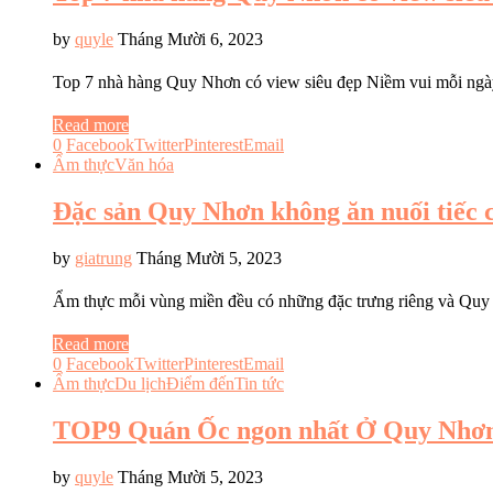
by
quyle
Tháng Mười 6, 2023
Top 7 nhà hàng Quy Nhơn có view siêu đẹp Niềm vui mỗi ng
Read more
0
Facebook
Twitter
Pinterest
Email
Ẩm thực
Văn hóa
Đặc sản Quy Nhơn không ăn nuối tiếc c
by
giatrung
Tháng Mười 5, 2023
Ẩm thực mỗi vùng miền đều có những đặc trưng riêng và Q
Read more
0
Facebook
Twitter
Pinterest
Email
Ẩm thực
Du lịch
Điểm đến
Tin tức
TOP9 Quán Ốc ngon nhất Ở Quy Nhơn 
by
quyle
Tháng Mười 5, 2023