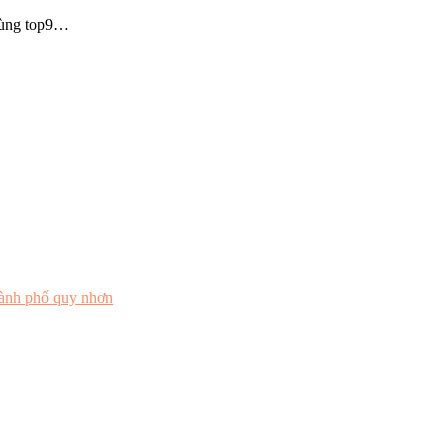
Cùng top9…
hành phố quy nhơn