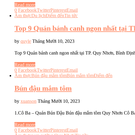
Read more
0
Facebook
Twitter
Pinterest
Email
Ẩm thực
Du lịch
Điểm đến
Tin tức
Top 9 Quán bánh canh ngon nhất tại T
by
quyle
Tháng Mười 10, 2023
Top 9 Quán bánh canh ngon nhất tại TP. Quy Nhơn, Bình Đị
Read more
0
Facebook
Twitter
Pinterest
Email
Ẩm thực
Bún đậu mắm tôm
Bún mắm tôm
Điểm đến
Bún đậu mắm tôm
by
xuanson
Tháng Mười 10, 2023
1.Cô Ba – Quán Bún Đậu Bún đậu mắm tôm Quy Nhơn Cô 
Read more
0
Facebook
Twitter
Pinterest
Email