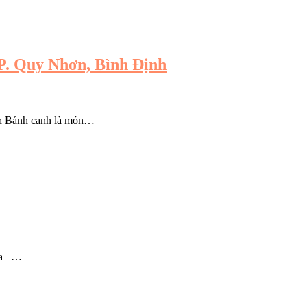
P. Quy Nhơn, Bình Định
nh Bánh canh là món…
Ba –…