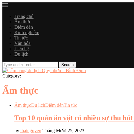
Trang chủ
Ẩm thực
Điểm đến
Kinh nghiệm
Tin tức
Văn hóa
Liên hệ
Du lịch
Category:
Ẩm thực
Ẩm thực
Du lịch
Điểm đến
Tin tức
Top 10 quán ăn vặt có nhiều sự thu hú
by
thainguyen
Tháng Mười 25, 2023