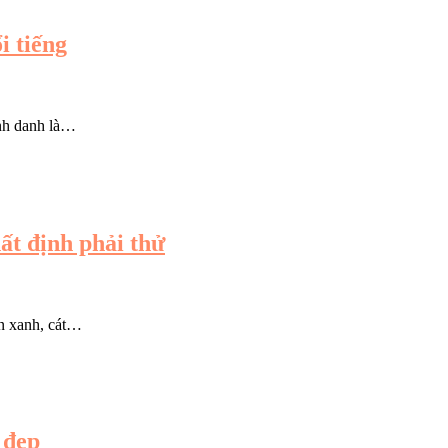
 tiếng
nh danh là…
ất định phải thử
ển xanh, cát…
 đẹp