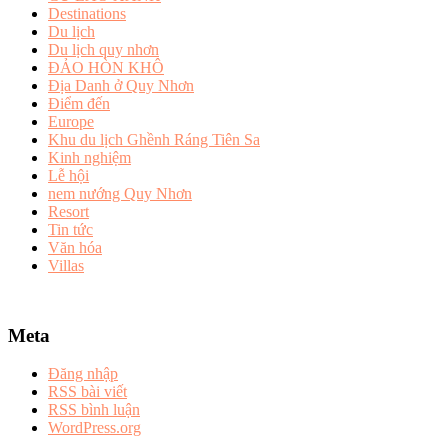
Destinations
Du lịch
Du lịch quy nhơn
ĐẢO HÒN KHÔ
Địa Danh ở Quy Nhơn
Điểm đến
Europe
Khu du lịch Ghềnh Ráng Tiên Sa
Kinh nghiệm
Lễ hội
nem nướng Quy Nhơn
Resort
Tin tức
Văn hóa
Villas
Meta
Đăng nhập
RSS bài viết
RSS bình luận
WordPress.org