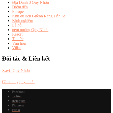
Địa Danh ở Quy Nhơn
Điểm đến
Europe
Khu du lịch Ghềnh Ráng Tiên Sa
Kinh nghiệm
Lễ hội
nem nướng Quy Nhơn
Resort
Tin tức
Văn hóa
Villas
Đối tác & Liên kết
Xavia Quy Nhơn
Cẩm nang quy nhơn
Facebook
Twitter
Instagram
Pinterest
Flickr