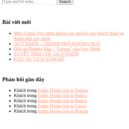
Bài viết mới
Mira Grand Quy nhơn khách sạn chuyên cho khách đoàn tại
thành phố quy nhơn
QUY NHƠN – THÀNH PHỐ KHÔNG NGỦ
Đồi cát Phương Mai – “Sahara” của Quy Nhơn
TUYỆT TÌNH CỐC QUY NHƠN
KHU DU LỊCH HÀM HỒ
Phản hồi gần đây
Khách
trong
Entire Home/Apt in Paphos
Khách
trong
Entire Home/Apt in Budva
Khách
trong
Entire Home/Apt in Budva
Khách
trong
Entire Home/Apt in Cusco
Khách
trong
Entire Home/Apt in Bogota