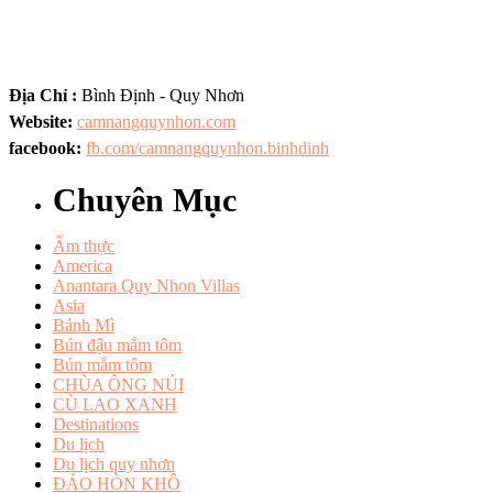
Địa Chỉ :
Bình Định - Quy Nhơn
Website:
camnangquynhon.com
facebook:
fb.com/camnangquynhon.binhdinh
Chuyên Mục
Ẩm thực
America
Anantara Quy Nhon Villas
Asia
Bánh Mì
Bún đậu mắm tôm
Bún mắm tôm
CHÙA ÔNG NÚI
CÙ LAO XANH
Destinations
Du lịch
Du lịch quy nhơn
ĐẢO HÒN KHÔ