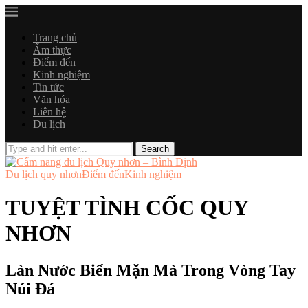
Trang chủ
Ẩm thực
Điểm đến
Kinh nghiệm
Tin tức
Văn hóa
Liên hệ
Du lịch
Du lịch quy nhơn
Điểm đến
Kinh nghiệm
TUYỆT TÌNH CỐC QUY
NHƠN
Làn Nước Biển Mặn Mà Trong Vòng Tay
Núi Đá