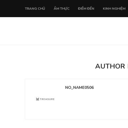
TRANG CHỦ
ẨM THỰC
ĐIỂM ĐẾN
KINH NGHIỆM
AUTHOR
NO_NAME0506