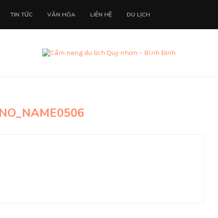
TIN TỨC
VĂN HÓA
LIÊN HỆ
DU LỊCH
NO_NAME0506