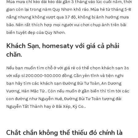
Mùa mưa chỉ kéo dài kéo dài gần 3 tháng vào lúc cuối năm, thời
gian còn lại trong năm Quy Nhơn khô ráo. Mùa hè từ tháng 5-8
nắng nhưng không vượt qua 37 độ, không bị ảnh hưởng mưa
bão. Nên rất thích hợp mọi người vui chơi chụp ảnh trên bãi
biển tuyệt đẹp của Quy Nhơn.
Khách Sạn, homesaty với giá cả phải
chăn.
Nếu bạn muốn tìm chỗ ở với giá rẻ có thể chọn khách sạn 3s
với xấp sỉ 200.000-500.000 đồng. Cần yên tĩnh và tiện nghi
bạn hãy tìm các khách sạn Đường Bùi Tư Toàn, An Dương
Vương, Hàn Mặc Tử… Còn nếu muốn ở gần biển thì tìm tới các
con đường như Nguyễn Huệ, Đường Bùi Tư Toàn tượng đài
Nguyễn Tất Thành hay ở Bãi Xép, Kỳ Co…
Chắt chắn không thể thiếu đó chính là