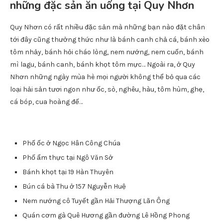
những đặc sản ăn uống tại Quy Nhơn
Quy Nhơn có rất nhiều đặc sản mà những bạn nào đặt chân
tới đây cũng thưởng thức như là bánh canh chả cá, bánh xèo
tôm nhảy, bánh hỏi cháo lòng, nem nướng, nem cuốn, bánh
mì lagu, bánh canh, bánh khọt tôm mực… Ngoài ra, ở Quy
Nhơn những ngày mùa hè mọi người không thể bỏ qua các
loại hải sản tươi ngon như ốc, sò, nghêu, hàu, tôm hùm, ghẹ,
cá bóp, cua hoàng đế…
Phố ốc ở Ngọc Hân Công Chúa
Phố ẩm thực tại Ngô Văn Sở
Bánh khọt tại 19 Hàn Thuyên
Bún cá bà Thu ở 157 Nguyễn Huệ
Nem nướng cô Tuyết gần Hải Thượng Lãn Ông
Quán cơm gà Quê Hương gần đường Lê Hồng Phong