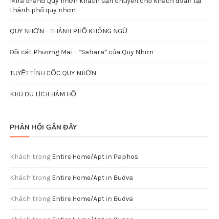
Mira Grand Quy nhơn khách sạn chuyên cho khách đoàn tại
thành phố quy nhơn
QUY NHƠN – THÀNH PHỐ KHÔNG NGỦ
Đồi cát Phương Mai – “Sahara” của Quy Nhơn
TUYỆT TÌNH CỐC QUY NHƠN
KHU DU LỊCH HÀM HỒ
PHẢN HỒI GẦN ĐÂY
Khách
trong
Entire Home/Apt in Paphos
Khách
trong
Entire Home/Apt in Budva
Khách
trong
Entire Home/Apt in Budva