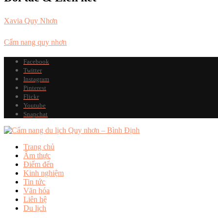
Xavia Quy Nhơn
Cẩm nang quy nhơn
Facebook
Twitter
Instagram
Pinterest
Flickr
Youtube
Snapchat
Trang chủ
Ẩm thực
Điểm đến
Kinh nghiệm
Tin tức
Văn hóa
Liên hệ
Du lịch