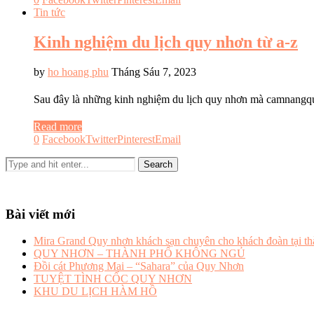
Tin tức
Kinh nghiệm du lịch quy nhơn từ a-z
by
ho hoang phu
Tháng Sáu 7, 2023
Sau đây là những kinh nghiệm du lịch quy nhơn mà camnang
Read more
0
Facebook
Twitter
Pinterest
Email
Bài viết mới
Mira Grand Quy nhơn khách sạn chuyên cho khách đoàn tại t
QUY NHƠN – THÀNH PHỐ KHÔNG NGỦ
Đồi cát Phương Mai – “Sahara” của Quy Nhơn
TUYỆT TÌNH CỐC QUY NHƠN
KHU DU LỊCH HÀM HỒ