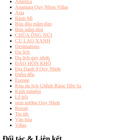
America
Anantara Quy Nhon Villas
Asia
Bánh Mì
Bún đậu mắm tôm
Bún mắm tôm
CHÙA ÔNG NÚI
CÙ LAO XANH
Destinations
Du lịch
Du lịch quy nhơn
ĐẢO HÒN KHÔ
Địa Danh ở Quy Nhơn
Điểm đến
Europe
Khu du lịch Ghềnh Ráng Tiên Sa
Kinh nghiệm
Lễ hội
nem nướng Quy Nhơn
Resort
Tin tức
Văn hóa
Villas
Đối tác & Liên kết