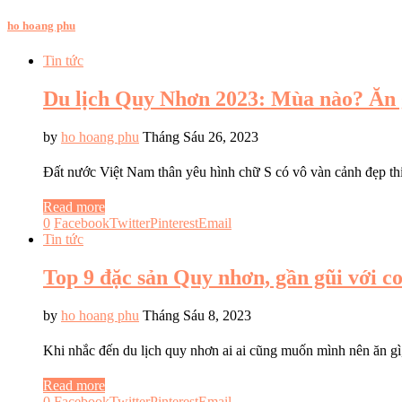
ho hoang phu
Tin tức
Du lịch Quy Nhơn 2023: Mùa nào? Ăn 
by
ho hoang phu
Tháng Sáu 26, 2023
Đất nước Việt Nam thân yêu hình chữ S có vô vàn cảnh đẹp t
Read more
0
Facebook
Twitter
Pinterest
Email
Tin tức
Top 9 đặc sản Quy nhơn, gần gũi với c
by
ho hoang phu
Tháng Sáu 8, 2023
Khi nhắc đến du lịch quy nhơn ai ai cũng muốn mình nên ăn g
Read more
0
Facebook
Twitter
Pinterest
Email