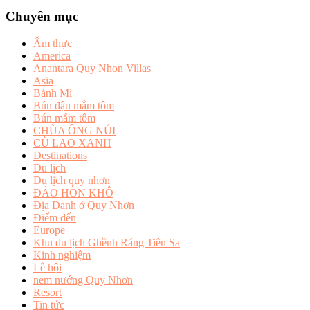
Chuyên mục
Ẩm thực
America
Anantara Quy Nhon Villas
Asia
Bánh Mì
Bún đậu mắm tôm
Bún mắm tôm
CHÙA ÔNG NÚI
CÙ LAO XANH
Destinations
Du lịch
Du lịch quy nhơn
ĐẢO HÒN KHÔ
Địa Danh ở Quy Nhơn
Điểm đến
Europe
Khu du lịch Ghềnh Ráng Tiên Sa
Kinh nghiệm
Lễ hội
nem nướng Quy Nhơn
Resort
Tin tức