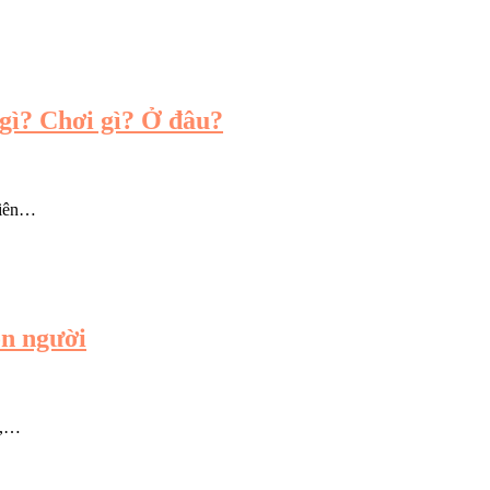
gì? Chơi gì? Ở đâu?
hiên…
on người
ì,…