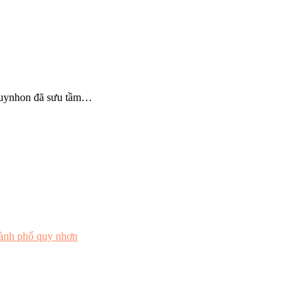
quynhon đã sưu tầm…
hành phố quy nhơn