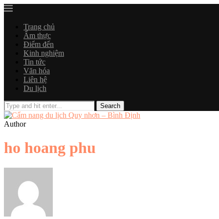
Trang chủ
Ẩm thực
Điểm đến
Kinh nghiệm
Tin tức
Văn hóa
Liên hệ
Du lịch
Author
ho hoang phu