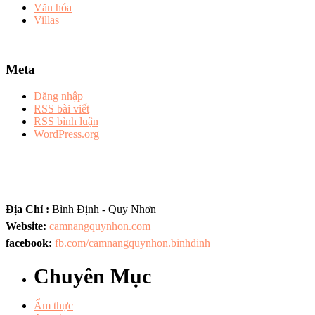
Văn hóa
Villas
Meta
Đăng nhập
RSS bài viết
RSS bình luận
WordPress.org
Địa Chỉ :
Bình Định - Quy Nhơn
Website:
camnangquynhon.com
facebook:
fb.com/camnangquynhon.binhdinh
Chuyên Mục
Ẩm thực