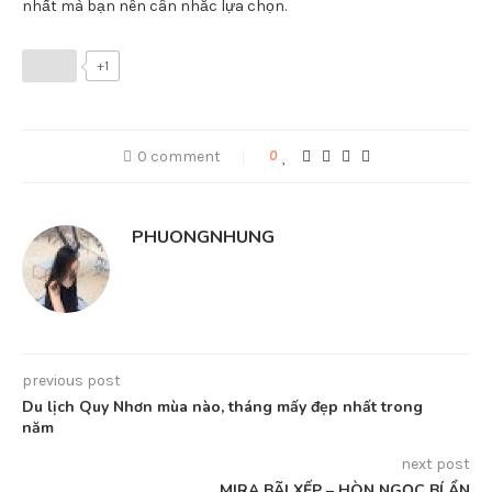
nhất mà bạn nên cân nhắc lựa chọn.
+1
0 comment
0
PHUONGNHUNG
previous post
Du lịch Quy Nhơn mùa nào, tháng mấy đẹp nhất trong
năm
next post
MIRA BÃI XẾP – HÒN NGỌC BÍ ẨN