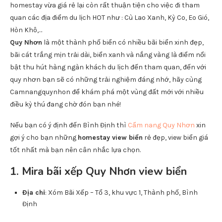
homestay vừa giá rẻ lại còn rất thuận tiện cho việc đi tham
quan các địa điểm du lịch HOT như : Cù Lao Xanh, Kỳ Co, Eo Gió,
Hòn Khô,…
Quy Nhơn
là một thành phố biển có nhiều bãi biển xinh đẹp,
bãi cát trắng mịn trải dài, biển xanh và nắng vàng là điểm nổi
bật thu hút hàng ngàn khách du lịch đến tham quan, đến với
quy nhơn bạn sẽ có những trải nghiệm đáng nhớ, hãy cùng
Camnangquynhon để khám phá một vùng đất mới với nhiều
điều kỳ thú đang chờ đón bạn nhé!
Nếu bạn có ý định đến Bình Định thì
Cẩm nang Quy Nhơn
xin
gợi ý cho bạn những
homestay view biển
rẻ đẹp, view biển giá
tốt nhất mà bạn nên cân nhắc lựa chọn.
1. Mira bãi xếp Quy Nhơn view biển
Địa chỉ
: Xóm Bãi Xếp – Tổ 3, khu vực 1, Thành phố, Bình
Định