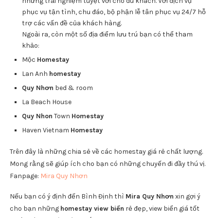
những trải nghiệm tuyệt vời cho du khách. Với dịch vụ
phục vụ tận tình, chu đáo, bộ phận lễ tân phục vụ 24/7 hỗ
trợ các vấn đề của khách hàng.
Ngoài ra, còn một số địa điểm lưu trú bạn có thể tham
khảo:
Mộc
Homestay
Lan Anh
homestay
Quy Nhơn
bed & room
La Beach House
Quy Nhon
Town
Homestay
Haven Vietnam
Homestay
Trên đây là những chia sẻ về các homestay giá rẻ chất lượng.
Mong rằng sẽ giúp ích cho bạn có những chuyến đi đầy thú vị.
Fanpage:
Mira Quy Nhơn
Nếu bạn có ý định đến Bình Định thì
Mira Quy Nhơn
xin gợi ý
cho bạn những
homestay view biển
rẻ đẹp, view biển giá tốt