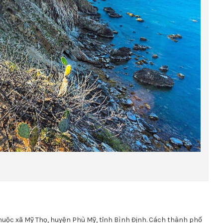
huộc xã Mỹ Thọ, huyện Phù Mỹ, tỉnh Bình Định. Cách thành phố