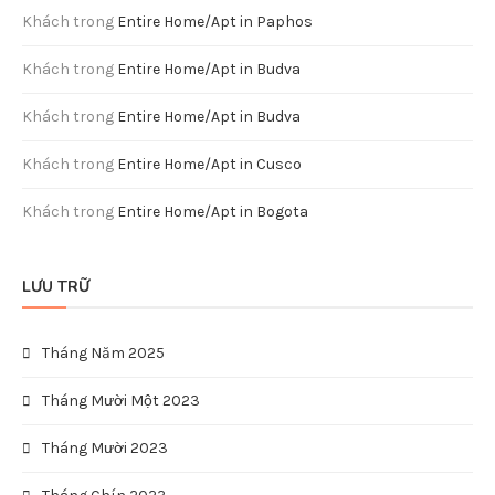
Khách
trong
Entire Home/Apt in Paphos
Khách
trong
Entire Home/Apt in Budva
Khách
trong
Entire Home/Apt in Budva
Khách
trong
Entire Home/Apt in Cusco
Khách
trong
Entire Home/Apt in Bogota
LƯU TRỮ
Tháng Năm 2025
Tháng Mười Một 2023
Tháng Mười 2023