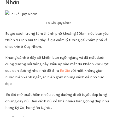
Nhơn
Eo Gió Quy Nhơn
Eo gió cách trung tâm thành phố khoảng 20km, nếu bạn yêu
thích du lịch bụi thì đây là địa điểm lý tưởng để khám phá và
check-in ở Quy Nhơn.
Khung cảnh ở đây sẽ khiến bạn ngỡ ngàng và đã mắt dưới
cung đường nổi tiếng này. Điều ập vào mắt du khách khi vượt
qua con đường nho nhỏ để đi ra
Eo Gió
với một không gian
nước biển xanh ngắt, eo biển gồm nhũng vách đá nhỏ cực
đẹp.
Eo Gió mới xuất hiện nhiều cung đường đi bộ tuyệt đẹp lưng
chừng dãy núi. Bên vách núi có khá nhiều hang động đẹp như
hang Kỳ Co, hang Ba Nghé,…