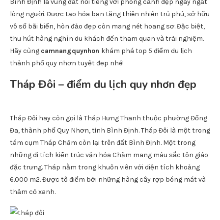
Bình Định là vùng đất nổi tiếng với phong cảnh đẹp ngây ngất
lòng người. Được tạo hóa ban tặng thiên nhiên trù phú, sở hữu
vô số bãi biển, hòn đảo đẹp còn mang nét hoang sơ. Đặc biệt,
thu hút hàng nghìn du khách đến tham quan và trải nghiệm.
Hãy cùng
camnangquynhon
khám phá top 5 điểm du lịch
thành phố quy nhơn tuyệt đẹp nhé!
Tháp Đôi – điểm du lịch quy nhơn đẹp
Tháp Đôi hay còn gọi là Tháp Hưng Thanh thuộc phường Đống
Đa, thành phố Quy Nhơn, tỉnh Bình Định. Tháp Đôi là một trong
tám cụm Tháp Chăm còn lại trên đất Bình Định. Một trong
những di tích kiến trúc văn hóa Chăm mang màu sắc tôn giáo
đặc trưng. Tháp nằm trong khuôn viên với diện tích khoảng
6.000 m2. Được tô điểm bởi những hàng cây rợp bóng mát và
thảm cỏ xanh.