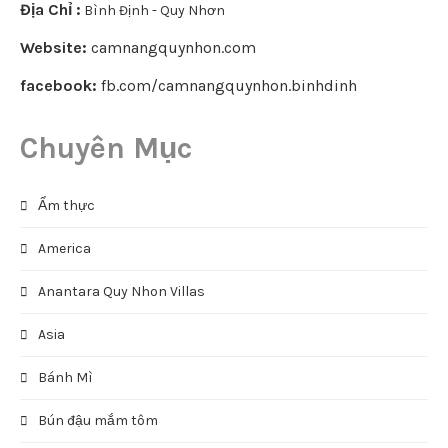
Địa Chỉ :
Bình Định - Quy Nhơn
Website:
camnangquynhon.com
facebook:
fb.com/camnangquynhon.binhdinh
Chuyên Mục
Ẩm thực
America
Anantara Quy Nhon Villas
Asia
Bánh Mì
Bún đậu mắm tôm