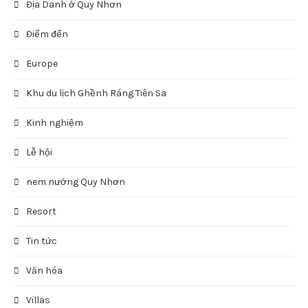
Địa Danh ở Quy Nhơn
Điểm đến
Europe
Khu du lịch Ghềnh Ráng Tiên Sa
Kinh nghiệm
Lễ hội
nem nướng Quy Nhơn
Resort
Tin tức
Văn hóa
Villas