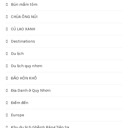
Bún mắm tôm
CHÙA ÔNG NÚI
CÙ LAO XANH
Destinations
Du lịch
Du lịch quy nhơn
ĐẢO HÒN KHÔ
Địa Danh ở Quy Nhơn
Điểm đến
Europe
Khu du lịch Ghềnh Ráng Tiên Sa