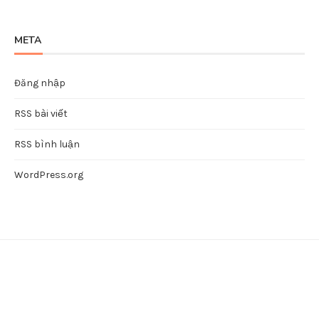
META
Đăng nhập
RSS bài viết
RSS bình luận
WordPress.org