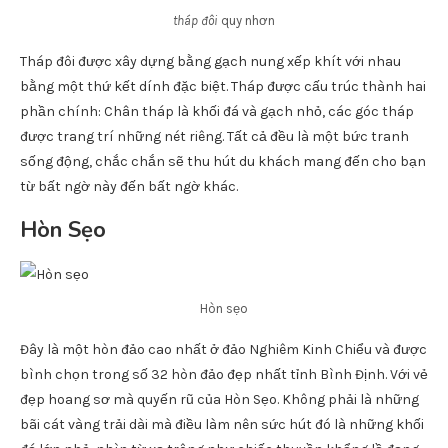
tháp đôi
quy nhơn
Tháp đôi được xây dựng bằng gạch nung xếp khít với nhau
bằng một thứ kết dính đặc biệt. Tháp được cấu trúc thành hai
phần chính: Chân tháp là khối đá và gạch nhỏ, các góc tháp
được trang trí những nét riêng. Tất cả đều là một bức tranh
sống động, chắc chắn sẽ thu hút du khách mang đến cho bạn
từ bất ngờ này đến bất ngờ khác.
Hòn Sẹo
Hòn sẹo
Đây là một hòn đảo cao nhất ở đảo Nghiêm Kinh Chiểu và được
bình chọn trong số 32 hòn đảo đẹp nhất tỉnh Bình Định. Với vẻ
đẹp hoang sơ mà quyến rũ của Hòn Sẹo. Không phải là những
bãi cát vàng trải dài mà điều làm nên sức hút đó là những khối