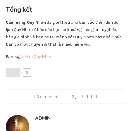
Tổng kết
Cẩm nang Quy Nhơn
đã giới thiệu cho bạn các điểm đến du
lịch Quy Nhơn. Chúc các bạn có khoảng thời gian tuyệt đẹp
bên gia đình và bạn bè tại mảnh đất Quy Nhơn này nhé. Chúc
bạn có một chuyến đi thật là nhiều niềm vui.
Fanpage:
Mira Quy Nhơn
0
0 comment
0
ADMIN