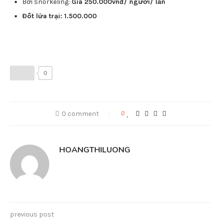
Bơi snorkeling:
Giá 250.000vnđ/ người/ lần
Đốt lửa trại: 1.500.000
0
0 comment
0
HOANGTHILUONG
previous post