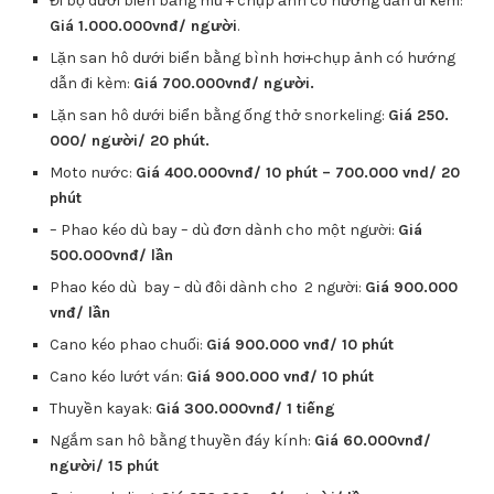
Đi bộ dưới biển bằng mũ + chụp ảnh có hướng dẫn đi kèm:
Giá 1.000.000vnđ/ người
.
Lặn san hô dưới biển bằng bình hơi+chụp ảnh có hướng
dẫn đi kèm:
Giá 700.000vnđ/ người.
Lặn san hô dưới biển bằng ống thở snorkeling:
Giá 250.
000/ người/ 20 phút.
Moto nước:
Giá 400.000vnđ/ 10 phút – 700.000 vnd/ 20
phút
– Phao kéo dù bay – dù đơn dành cho một người:
Giá
500.000vnđ/ lần
Phao kéo dù bay – dù đôi dành cho 2 người:
Giá 900.000
vnđ/ lần
Cano kéo phao chuối:
Giá 900.000 vnđ/ 10 phút
Cano kéo lướt ván:
Giá 900.000 vnđ/ 10 phút
Thuyền kayak:
Giá 300.000vnđ/ 1 tiếng
Ngắm san hô bằng thuyền đáy kính:
Giá 60.000vnđ/
người/ 15 phút