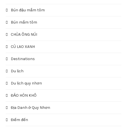
Tháng Mười 2022
Tháng Bảy 2022
CHUYÊN MỤC
Ẩm thực
America
Anantara Quy Nhon Villas
Asia
Bánh Mì
Bún đậu mắm tôm