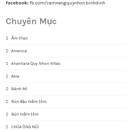
RSS bài viết
RSS bình luận
WordPress.org
Địa Chỉ :
Bình Định - Quy Nhơn
Website:
camnangquynhon.com
facebook:
fb.com/camnangquynhon.binhdinh