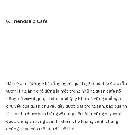
tượng, độc đáo,
Seasand Coffee Lounge
đã nhanh chóng đốn
tim nhiều người.
Những chiếc “ghế phao” gam màu xanh dịu mát, những bao
cát, những vật decor đậm chất biển,… đã tạo nên không gian
có 1-0-2 cho nơi này. Ở đây, bạn không những được thưởng
thức đồ uống ngon lành. Tận hưởng vị mặn mòi của biển cả mà
còn tha hồ “thả dáng” với những góc chụp hình xịn xò.
Địa chỉ: đối diện 360 Xuân Diệu, TP. Quy Nhơn.
6. Friendship Cafe