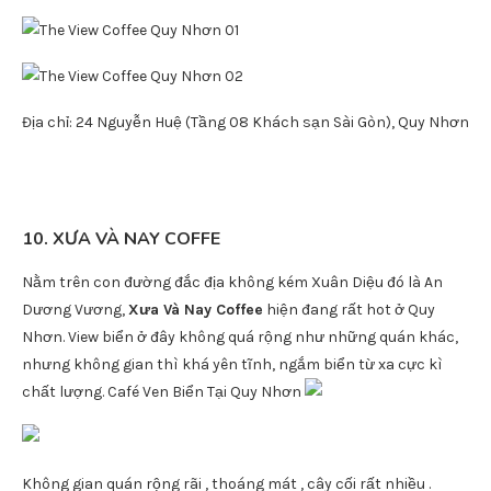
Bước vào đây bạn sẽ cảm thấy tâm hồn nhẹ nhàng và thanh
thản hơn rất nhiều vì không gian quán mang lại cảm giác bình
yên đến lạ.
Địa chỉ: 43 Lê Thánh Tôn
9.
The View Coffee Quy
Nhơn
https://xaviaquynhon.com/
Đến The View Coffee vào thời gian khác nhau trong ngày sẽ có
những trải nghiệm khác nhau. Buổi sáng tới thưởng thức ly
cafe chill chill với view biển trực diện từ trên cao cực đẹp, nếu
đến vào buổi tới thì đừng quên thử chút cocktail bên tiếng
nhạc du dương, thư giãn sau những ngày làm việc mệt mỏi.