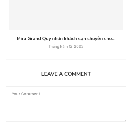
previous post
Bún đậu mắm tôm
next post
Top 9 Quán bánh canh ngon nhất tại TP. Quy Nhơn,
Bình Định
YOU MAY ALSO LIKE