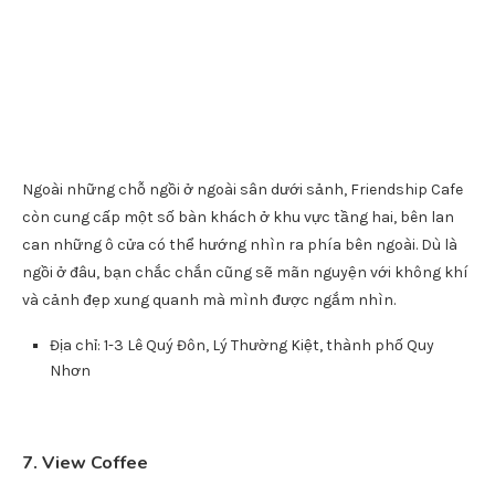
Nằm ở con đường khá vắng người qua lại, Friendship Cafe vẫn
vươn lên giành chỗ đứng là một trong những quán cafe nổi
tiếng, có view đẹp tại thành phố Quy Nhơn. Những chỗ ngồi
chủ yếu của quán chủ yếu đều được đặt trong sân, bao quanh
là tòa nhà được sơn trắng vô cùng nổi bật, những cây xanh
được trang trí xung quanh, khiến cho khung cảnh chung
chẳng khác nào một lâu đài cổ tích.