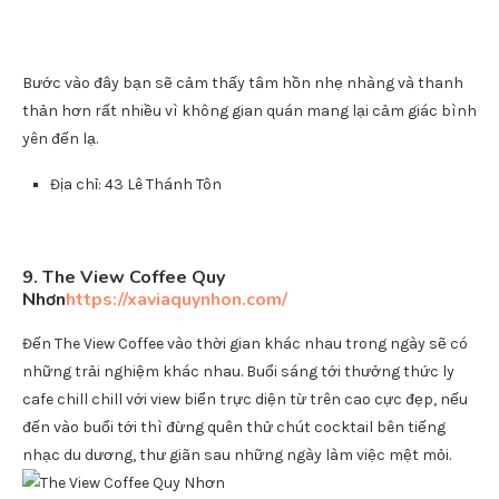
8. Green Café Quy
Nhơn
https://camnangquynhon.com/
Đây là quán cà phê được người Quy Nhơn gọi vui với cái cái tên
khá chảnh “Cà phê triệu đô”, đơn giản vì Green Café được đầu
tư vô cùng hoành tráng gồm 3 khu (khu nhà kính: 2 tầng, khu
không gian mở: 2 tầng và khu bên ngoài xung quanh hồ cá).