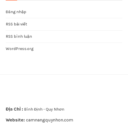
Khu du lịch Ghềnh Ráng Tiên Sa
Kinh nghiệm
Lễ hội
nem nướng Quy Nhơn
Resort
Tin tức
Văn hóa
Villas
META
Đăng nhập