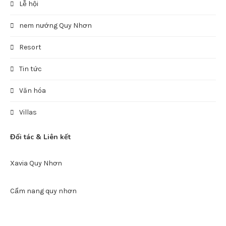
Destinations
Du lịch
Du lịch quy nhơn
ĐẢO HÒN KHÔ
Địa Danh ở Quy Nhơn
Điểm đến
Europe
Khu du lịch Ghềnh Ráng Tiên Sa
Kinh nghiệm
Lễ hội
nem nướng Quy Nhơn