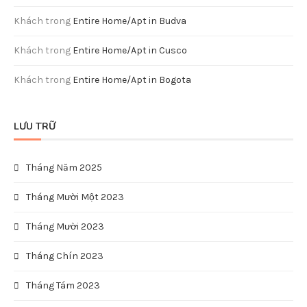
Mira Grand Quy nhơn khách sạn chuyên cho khách đoàn tại
thành phố quy nhơn
QUY NHƠN – THÀNH PHỐ KHÔNG NGỦ
Đồi cát Phương Mai – “Sahara” của Quy Nhơn
TUYỆT TÌNH CỐC QUY NHƠN
KHU DU LỊCH HÀM HỒ
PHẢN HỒI GẦN ĐÂY
Khách
trong
Entire Home/Apt in Paphos
Khách
trong
Entire Home/Apt in Budva
Khách
trong
Entire Home/Apt in Budva