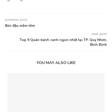
Quán đẹp nên khá đông khách . Buổi tối đến đây khá yên tĩnh ,
thích hợp cho các buổi gặp gỡ trò chuyện cùng bạn bè Café
Ven Biển Tại Quy Nhơn
Địa chỉ:
5 An Dương Vương, P. Nguyễn Văn Cừ, TP. Quy Nhơn,
Bình Định
0
0 comment
0
HOANGTHILUONG