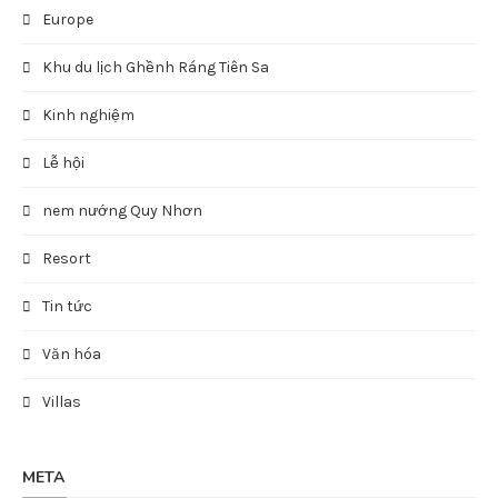
Bún mắm tôm
CHÙA ÔNG NÚI
CÙ LAO XANH
Destinations
Du lịch
Du lịch quy nhơn
ĐẢO HÒN KHÔ
Địa Danh ở Quy Nhơn
Điểm đến
Europe