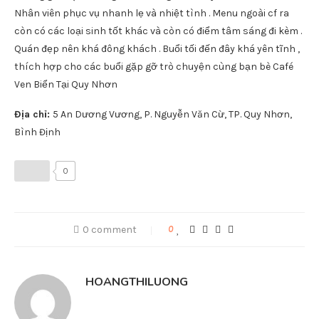
Địa chỉ: 24 Nguyễn Huệ (Tầng 08 Khách sạn Sài Gòn), Quy Nhơn
10. XƯA VÀ NAY COFFE
Nằm trên con đường đắc địa không kém Xuân Diệu đó là An
Dương Vương,
Xưa Và Nay Coffee
hiện đang rất hot ở Quy
Nhơn. View biển ở đây không quá rộng như những quán khác,
nhưng không gian thì khá yên tĩnh, ngắm biển từ xa cực kì
chất lượng. Café Ven Biển Tại Quy Nhơn
Không gian quán rộng rãi , thoáng mát , cây cối rất nhiều .
Nhân viên phục vụ nhanh lẹ và nhiệt tình . Menu ngoài cf ra
còn có các loại sinh tốt khác và còn có điểm tâm sáng đi kèm .