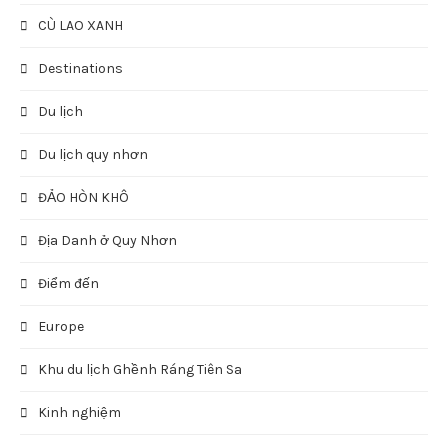
Chuyên Mục
Ẩm thực
America
Anantara Quy Nhon Villas
Asia
Bánh Mì
Bún đậu mắm tôm
Bún mắm tôm
CHÙA ÔNG NÚI
CÙ LAO XANH