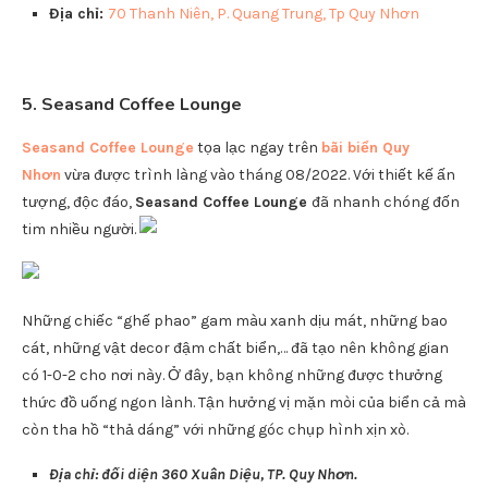
Quán cafe đẹp ở Quy Nhơn Ngõ Cafe:
Sữa chua trân châu
Sữa chua cafe
Matcha đá xay
Dừa cafe
Đến với
Ngõ –
quán cafe đẹp Quy Nhơn
chỉ với vài bước chân
là chạm tới mẹ thiên nhiên và khung cảnh hữu tình đẹp như
trong tranh các bạn nhé!
Địa chỉ:
70 Thanh Niên, P. Quang Trung, Tp Quy Nhơn
5.
Seasand Coffee Lounge
Seasand Coffee Lounge
tọa lạc ngay trên
bãi biển Quy
Nhơn
vừa được trình làng vào tháng 08/2022. Với thiết kế ấn