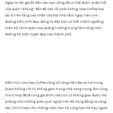
Ngoài những chỗ ngồi ở ngoài sân dưới sảnh, Friendship Cafe
còn cung cấp một số bàn khách ở khu vực tầng hai, bên lan
can những ô cửa có thể hướng nhìn ra phía bên ngoài. Dù là
ngồi ở đâu, bạn chắc chắn cũng sẽ mãn nguyện với không khí
và cảnh đẹp xung quanh mà mình được ngắm nhìn.
Địa chỉ: 1-3 Lê Quý Đôn, Lý Thường Kiệt, thành phố Quy
Nhơn
7. View Coffee
Ngay từ tên gọi ắt hẳn các bạn cũng đã có thể đoán ra địa thế
của quán “khủng” đến độ nào rồi phải không. View Coffee tọa