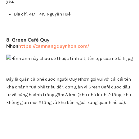
lạc ở trên tầng cao nhất của tòa nhà nằm ngay trên con
đường biển xinh đẹp, đứng từ đây bạn có thể chiêm ngưỡng
toàn bộ cảnh quan của quảng trường trung tâm cũng như
đường bờ biển tuyệt đẹp của thành phố.
Kiến trúc của View Coffee cũng vô cũng hiện đại và trẻ trung.
Quán không chỉ có không gian trong nhà sang trọng, ấm cúng
thích hợp để đi cùng gia đình, mà còn có không gian được mô
phỏng như những quán pub ngoài trời rất năng động và sáng
tạo, thích hợp cho những cuộc hẹn hò cùng bạn bè hay người
yêu.
Địa chỉ: 417 – 419 Nguyễn Huệ