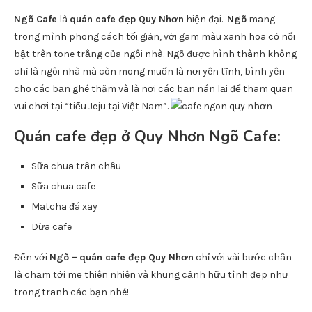
Đây thực sự là một không gian đầy cảm hứng!
Chất lượng nước uống ở Marnina cũng khá ổn, mình thấy ở
đây cafe và những loại nước phá chế từ trái cây thường được
đánh giá cao hơn.
Địa điểm: 05 Trần Quý Cáp (Chợ Lớn cũ)
Mức giá: trung bình từ 25.000đ – 30.000đ.
4.
Ngõ Cafe – Quán Cafe Đẹp Quy Nhơn Hiện Đại
Ngõ Cafe
là
quán cafe đẹp Quy Nhơn
hiện đại.
Ngõ
mang
trong mình phong cách tối giản, với gam màu xanh hoa cỏ nổi
bật trên tone trắng của ngôi nhà. Ngõ được hình thành không
chỉ là ngôi nhà mà còn mong muốn là nơi yên tĩnh, bình yên
cho các bạn ghé thăm và là nơi các bạn nán lại để tham quan
vui chơi tại “tiểu Jeju tại Việt Nam”.