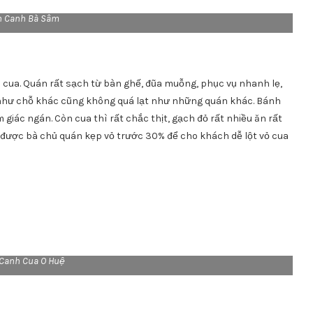
h Canh Bà Sâm
 cua. Quán rất sạch từ bàn ghế, đũa muỗng, phục vụ nhanh lẹ,
 như chỗ khác cũng không quá lạt như những quán khác. Bánh
iác ngán. Còn cua thì rất chắc thịt, gạch đỏ rất nhiều ăn rất
ua được bà chủ quán kẹp vỏ trước 30% để cho khách dễ lột vỏ cua
Canh Cua O Huệ