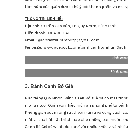
tôm hùm của quán được chú ý bởi thành phần và mùi vị 
THÔNG TIN LIÊN HỆ:
Địa chỉ:
79 Trần Cao Vân, TP. Quy Nhơn, Bình Định
Điện thoại:
0906 961 961
Email:
gachrestaurant52tp@gmail.com
Fanpage:
www.facebook.com/banhcanhtomhumGachre
Bánh can
Bánh can
3. Bánh Canh Bố Già
Nức tiếng Quy Nhơn,
Bánh Canh Bố Già
đã có mặt từ rất
mọi lứa tuổi. Quán với nhiều món ăn phong phú từ bánh
Không gian quán rộng rãi, thoải mái và vô cùng sạch sẽ,
mắt và thu hút, rất thích hợp cho những bạn muốn lưu
Canh Bố Già cũng rất đa dạng với nhiều khẩu vị và nhiều