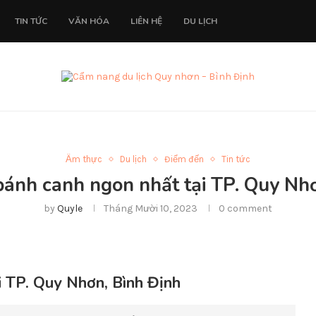
TIN TỨC
VĂN HÓA
LIÊN HỆ
DU LỊCH
Ẩm thực
Du lịch
Điểm đến
Tin tức
ánh canh ngon nhất tại TP. Quy Nh
by
Quyle
Tháng Mười 10, 2023
0 comment
 TP. Quy Nhơn, Bình Định