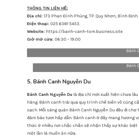
THÔNG TIN LIÊN HỆ:
Địa chỉ:
173 Phan Đình Phùng, TP. Quy Nhơn, Bình Định
Điện thoại:
025 6381 5453
Website:
https://banh-canh-tom.business.site
Giờ mở cửa:
06:30 – 19:00
Bánh C
Bánh C
5. Bánh Canh Nguyễn Du
Bánh Canh Nguyễn Du
là địa chỉ mới xuất hiện chưa l
hàng. Bánh canh trải qua quy trình chế biến vô cùng cẩn 
sạch. Mỗi sáng quán Bánh Canh Nguyễn Du đều đi chợ hả
đảm bảo tươi hấp dẫn. Bánh canh ở đây mang hương vị 
thức ở nhiều nơi chắc chắn sẽ nhận thấy sự khác biệt 
một lần là muốn ăn nữa.