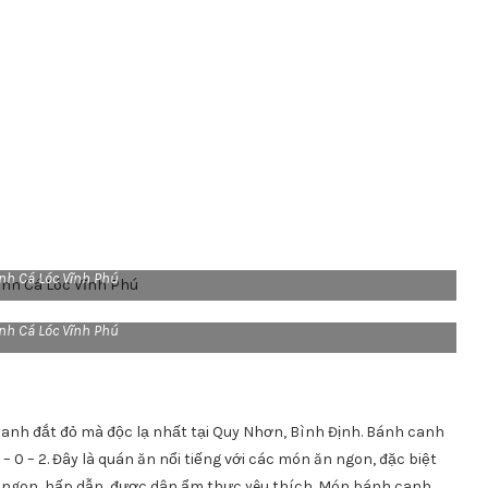
nh Cá Lóc Vĩnh Phú
nh Cá Lóc Vĩnh Phú
 canh đắt đỏ mà độc lạ nhất tại Quy Nhơn, Bình Định. Bánh canh
0 – 2. Đây là quán ăn nổi tiếng với các món ăn ngon, đặc biệt
ngon, hấp dẫn, được dân ẩm thực yêu thích. Món bánh canh