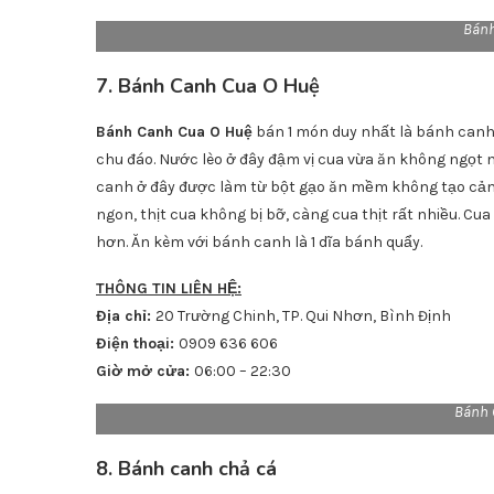
Bán
7. Bánh Canh Cua O Huệ
Bánh Canh Cua O Huệ
bán 1 món duy nhất là bánh canh
chu đáo. Nước lèo ở đây đậm vị cua vừa ăn không ngọt
canh ở đây được làm từ bột gạo ăn mềm không tạo cảm g
ngon, thịt cua không bị bỡ, càng cua thịt rất nhiều. C
hơn. Ăn kèm với bánh canh là 1 dĩa bánh quẩy.
THÔNG TIN LIÊN HỆ:
Địa chỉ:
20 Trường Chinh, TP. Qui Nhơn, Bình Định
Điện thoại:
0909 636 606
Giờ mở cửa:
06:00 – 22:30
Bánh 
8. Bánh canh chả cá