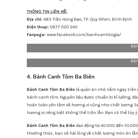
THÔNG TIN LIÊN HỆ:
Địa chỉ:
483 Trần Hưng Đạo, TP. Quy Nhơn, Bình Định
Điện thoại:
0977 020 240
Fanpage:
www.facebook.com/banhcanhbogia/
Bán
Bán
4. Bánh Canh Tôm Ba Biên
Bánh Canh Tôm Ba Biên
là quán ăn nhỏ nằm ngay trên 
bánh canh tôm. Nguyên liệu được chuẩn bị kĩ lưỡng, đảm
hoàn toàn yên tâm về hương vị cũng như chất lượng. Sợi
hương vị riêng biệt không thể trộn lẫn. Bạn có thể tùy 
Bánh Canh Tôm Ba Biên
dao động từ 40.000 đến 55.000 
thưởng thức, bạn sẽ hài lòng về chất lượng món ăn lẫn