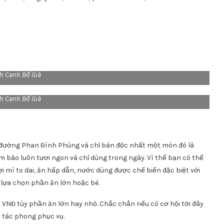
h Canh Bố Già
h Canh Bố Già
đường Phan Đình Phùng và chỉ bán độc nhất một món đó là
 bảo luôn tươi ngon và chỉ dùng trong ngày. Vì thế bạn có thể
 mì to dai, ăn hấp dẫn, nước dùng được chế biến đặc biệt với
ý lựa chọn phần ăn lớn hoặc bé.
VNĐ tùy phần ăn lớn hay nhỏ. Chắc chắn nếu có cơ hội tới đây
 tác phong phục vụ.