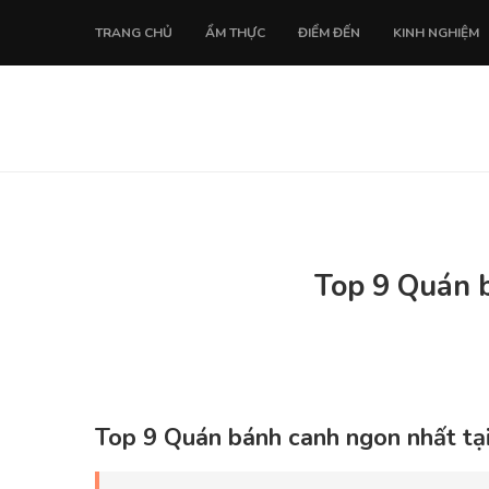
TRANG CHỦ
ẨM THỰC
ĐIỂM ĐẾN
KINH NGHIỆM
Top 9 Quán b
Top
9
Quán bánh canh ngon nhất tại