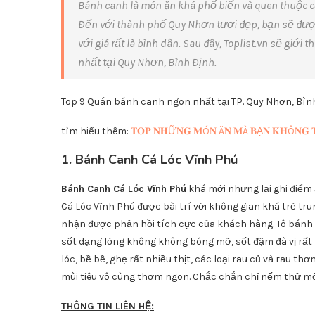
Bánh canh là món ăn khá phổ biến và quen thuộc c
Đến với thành phố Quy Nhơn tươi đẹp, bạn sẽ đư
với giá rất là bình dân. Sau đây, Toplist.vn sẽ gi
nhất tại Quy Nhơn, Bình Định.
Top
9
Quán bánh canh ngon nhất tại TP. Quy Nhơn, Bìn
tìm hiểu thêm:
𝐓𝐎𝐏 𝐍𝐇Ữ𝐍𝐆 𝐌Ó𝐍 Ă𝐍 𝐌À 𝐁Ạ𝐍 𝐊𝐇Ô𝐍𝐆 
1. Bánh Canh Cá Lóc Vĩnh Phú
Bánh Canh Cá Lóc Vĩnh Phú
khá mới nhưng lại ghi điểm
Cá Lóc Vĩnh Phú được bài trí với không gian khá trẻ tru
nhận được phản hồi tích cực của khách hàng. Tô bánh c
sốt dạng lỏng không không bóng mỡ, sốt đậm đà vị rất
lóc, bề bề, ghẹ rất nhiều thịt, các loại rau củ và rau t
mùi tiêu vô cùng thơm ngon. Chắc chắn chỉ nếm thử một
THÔNG TIN LIÊN HỆ: