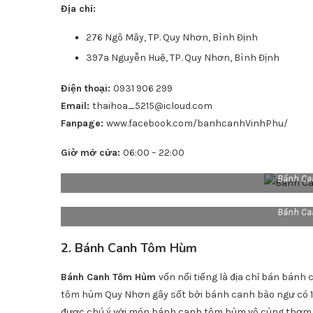
Địa chỉ:
276 Ngô Mây, TP. Quy Nhơn, Bình Định
397a Nguyễn Huệ, TP. Quy Nhơn, Bình Định
Điện thoại:
0931 906 299
Email:
thaihoa_5215@icloud.com
Fanpage:
www.facebook.com/banhcanhVinhPhu/
Giờ mở cửa:
06:00 – 22:00
Bánh Ca
Bánh Ca
2. Bánh Canh Tôm Hùm
Bánh Canh Tôm Hùm
vốn nổi tiếng là địa chỉ bán bánh
tôm hùm Quy Nhơn gây sốt bởi bánh canh bào ngư có 1 – 
được chú ý với món bánh canh tôm hùm vô cùng thơm 