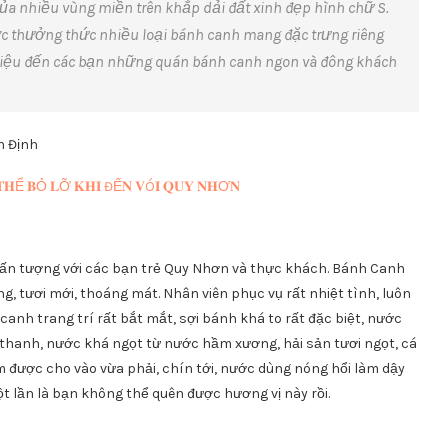
ủa nhiều vùng miền trên khắp dải đất xinh đẹp hình chữ S.
ợc
thưởng thức nhiều loại bánh canh mang đặc trưng riêng
ới thiệu đến các bạn những quán bánh canh ngon và đông khách
h Định
𝐇Ể 𝐁Ỏ 𝐋Ỡ 𝐊𝐇𝐈 ĐẾ𝐍 𝐕Ó𝐈 𝐐𝐔𝐘 𝐍𝐇Ơ𝐍
 ấn tượng với các bạn trẻ Quy Nhơn và thực khách. Bánh Canh
ng, tươi mới, thoáng mát. Nhân viên phục vụ rất nhiệt tình, luôn
anh trang trí rất bắt mắt, sợi bánh khá to rất đặc biệt, nước
 thanh, nước khá ngọt từ nước hầm xương, hải sản tươi ngọt, cá
hơm được cho vào vừa phải, chín tới, nước dùng nóng hổi làm dậy
 lần là bạn không thể quên được hương vị này rồi.