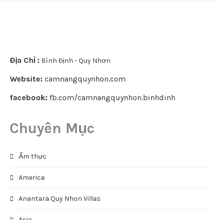
Địa Chỉ :
Bình Định - Quy Nhơn
Website:
camnangquynhon.com
facebook:
fb.com/camnangquynhon.binhdinh
Chuyên Mục
Ẩm thực
America
Anantara Quy Nhon Villas
Asia