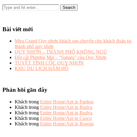
Bài viết mới
Mira Grand Quy nhơn khách sạn chuyên cho khách đoàn tại
thành phố quy nhơn
QUY NHƠN – THÀNH PHỐ KHÔNG NGỦ
Đồi cát Phương Mai – “Sahara” của Quy Nhơn
TUYỆT TÌNH CỐC QUY NHƠN
KHU DU LỊCH HÀM HỒ
Phản hồi gần đây
Khách
trong
Entire Home/Apt in Paphos
Khách
trong
Entire Home/Apt in Budva
Khách
trong
Entire Home/Apt in Budva
Khách
trong
Entire Home/Apt in Cusco
Khách
trong
Entire Home/Apt in Bogota