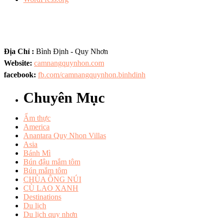
Địa Chỉ :
Bình Định - Quy Nhơn
Website:
camnangquynhon.com
facebook:
fb.com/camnangquynhon.binhdinh
Chuyên Mục
Ẩm thực
America
Anantara Quy Nhon Villas
Asia
Bánh Mì
Bún đậu mắm tôm
Bún mắm tôm
CHÙA ÔNG NÚI
CÙ LAO XANH
Destinations
Du lịch
Du lịch quy nhơn