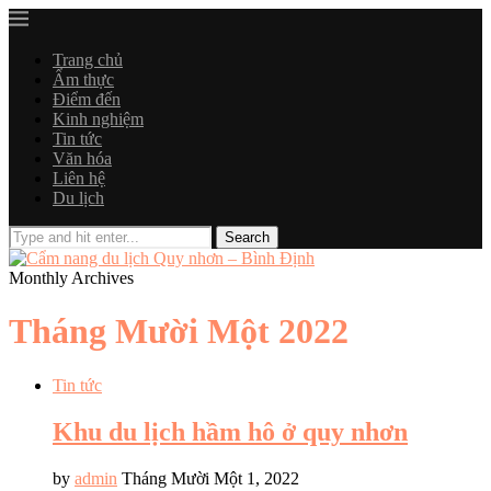
Trang chủ
Ẩm thực
Điểm đến
Kinh nghiệm
Tin tức
Văn hóa
Liên hệ
Du lịch
Monthly Archives
Tháng Mười Một 2022
Tin tức
Khu du lịch hầm hô ở quy nhơn
by
admin
Tháng Mười Một 1, 2022