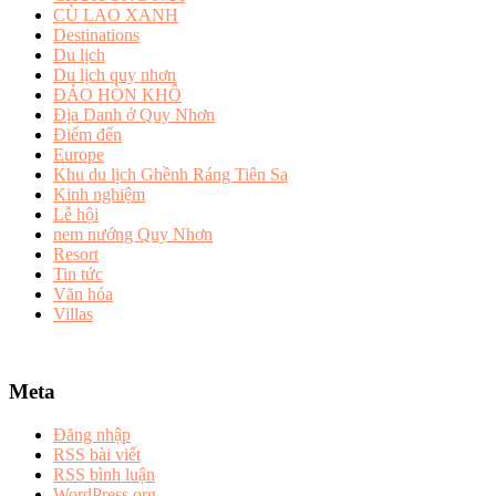
CÙ LAO XANH
Destinations
Du lịch
Du lịch quy nhơn
ĐẢO HÒN KHÔ
Địa Danh ở Quy Nhơn
Điểm đến
Europe
Khu du lịch Ghềnh Ráng Tiên Sa
Kinh nghiệm
Lễ hội
nem nướng Quy Nhơn
Resort
Tin tức
Văn hóa
Villas
Meta
Đăng nhập
RSS bài viết
RSS bình luận
WordPress.org